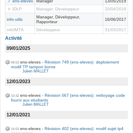
ens-eleves
Manager
13/05/2019
IDLP
Manager, Développeur
20/04/2018
Manager, Développeur,
info-utils
16/06/2017
Rapporteur
infoIMTA
Développeur
31/03/2017
Activité
09/01/2025
ens-eleves
Révision 749 (ens-eleves): deploiement
08:53
modif TP tampon borne
Julien MALLET
12/01/2023
ens-eleves
Révision 567 (ens-eleves): nettoyage code
10:32
fourni aux etudiants
Julien MALLET
12/01/2021
ens-eleves
Révision 402 (ens-eleves): modif sujet tp4
16:03