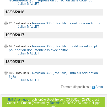
lecteur/redacteur : supression correction dans code fourni
Julien MALLET
18/06/2018
info-utils
Révision 386 (info-utils): ajout code ue tc mpo
17:18
Julien MALLET
19/09/2017
info-utils
Révision 366 (info-utils): modif makeDoc.pl
16:13
pour option documentclass avec chiffre
Julien MALLET
13/09/2017
info-utils
Révision 365 (info-utils): imta.cls add option
16:50
fig3a...
Julien MALLET
Formats disponibles :
Atom
IMT Atlantique
: Technopôle Brest-Iroise - CS 83818 - 29238 Brest
Cedex 3 - France (Powered by
Redmine
© 2006-2023 Jean-Philippe
Lang)